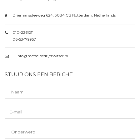
Driemanssteeweg 624, 3084 CB Rotterdam, Netherlands
010-2261211
06-53479957
info@metselbedrijfzwitser.nl
STUUR ONS EEN BERICHT