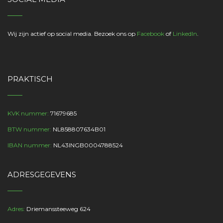
Wij zijn actief op social media. Bezoek ons op
Facebook
of
LinkedIn
.
PRAKTISCH
KVK nummer:
71679685
BTW nummer:
NL858807634B01
IBAN nummer:
NL43INGB0004788524
ADRESGEGEVENS
Adres:
Driemanssteeweg 624